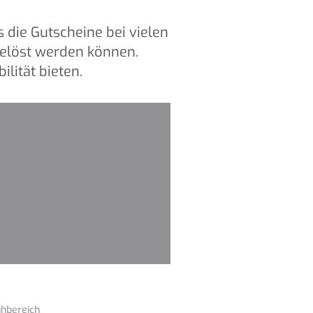
 die Gutscheine bei vielen
gelöst werden können.
lität bieten.
Einlösung
ears Ihre Hörgeräteprofis 
Ihr unabhängiger Meisterbet